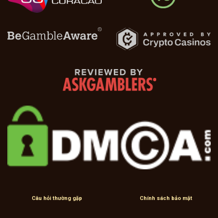
Câu hỏi thường gặp
Chính sách bảo mật