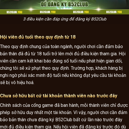
3 điều kiện cần đáp ứng để đăng ký B52Club
Hội viên đủ tuổi theo quy định từ 18
Theo quy định chung của toàn ngành, người chơi cần đảm bảo
bản thân đã đủ từ 18 tuổi trở lên mới đủ điều kiện tham gia. Hội
viên cần cam kết khai báo đúng số tuổi nếu phát hiện gian dối,
chúng tôi sẽ xử phạt theo quy định. Trường hợp, khách hàng bị
nghi ngờ phải xác minh độ tuổi nếu không đạt yêu cầu tài khoản
sẽ bị vô hiệu hoá.
Chưa sở hữu bất cứ tài khoản thành viên nào trước đây
Chính sách của cổng game đã ban hành, mỗi thành viên chỉ được
phép sở hữu duy nhất một tài khoản. Vì vậy, người chơi cần đảm
bảo bản thân chưa đăng ký B52Club bất cứ lần nào trước đây
mới đủ điều kiện tham gia. Nếu hội viên đã đăng ký trước đó dù