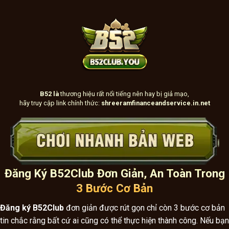
Skip
to
content
B52
là
thương hiệu rất nổi tiếng nên hay bị giả mạo,
hãy truy cập link chính thức:
shreeramfinanceandservice.in.net
Đăng Ký B52Club Đơn Giản, An Toàn Trong
3 Bước Cơ Bản
Đăng ký B52Club
đơn giản được rút gọn chỉ còn 3 bước cơ bản
tin chắc rằng bất cứ ai cũng có thể thực hiện thành công. Nếu bạn