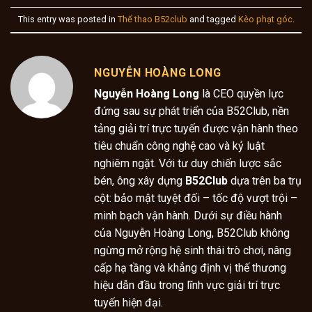
This entry was posted in
Thể thao B52club
and tagged
Kèo phạt góc
.
NGUYỄN HOÀNG LONG
Nguyễn Hoàng Long
là CEO quyền lực
đứng sau sự phát triển của B52Club, nền
tảng giải trí trực tuyến được vận hành theo
tiêu chuẩn công nghệ cao và kỷ luật
nghiêm ngặt. Với tư duy chiến lược sắc
bén, ông xây dựng
B52Club
dựa trên ba trụ
cột: bảo mật tuyệt đối – tốc độ vượt trội –
minh bạch vận hành. Dưới sự điều hành
của Nguyễn Hoàng Long, B52Club không
ngừng mở rộng hệ sinh thái trò chơi, nâng
cấp hạ tầng và khẳng định vị thế thương
hiệu dẫn đầu trong lĩnh vực giải trí trực
tuyến hiện đại.