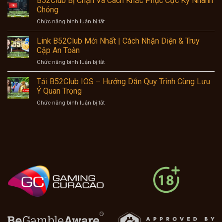
B52Club Bị Chặn Và Cách Khắc Phục Cực Kỳ Nhanh
Vào
Đỉnh,
Chóng
B52Club
Nên
ở
Chức năng bình luận bị tắt
Không
Thử
B52Club
Bị
Năm
Bị
Link B52Club Mới Nhất | Cách Nhận Diện & Truy
Chặn
2026
Chặn
Chi
Cập An Toàn
Và
Tiết
ở
Chức năng bình luận bị tắt
Cách
Cho
Link
Khắc
Người
B52Club
Tải B52Club IOS – Hướng Dẫn Quy Trình Cùng Lưu
Phục
Mới
Mới
Cực
Ý Quan Trọng
Nhất
Kỳ
ở
Chức năng bình luận bị tắt
|
Nhanh
Tải
Cách
Chóng
B52Club
Nhận
IOS
Diện
–
&
Hướng
Truy
Dẫn
Cập
Quy
An
Trình
Toàn
Cùng
Lưu
Ý
Quan
Trọng