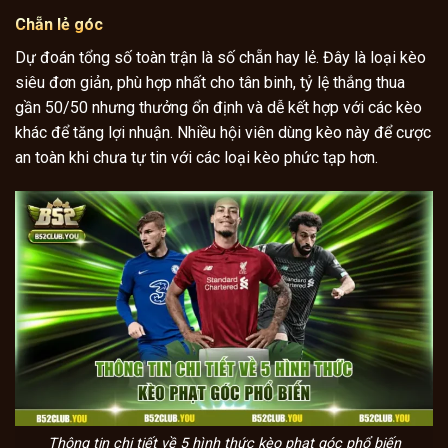
Chẵn lẻ góc
Dự đoán tổng số toàn trận là số chẵn hay lẻ. Đây là loại kèo
siêu đơn giản, phù hợp nhất cho tân binh, tỷ lệ thắng thua
gần 50/50 nhưng thưởng ổn định và dễ kết hợp với các kèo
khác để tăng lợi nhuận. Nhiều hội viên dùng kèo này để cược
an toàn khi chưa tự tin với các loại kèo phức tạp hơn.
Thông tin chi tiết về 5 hình thức kèo phạt góc phổ biến