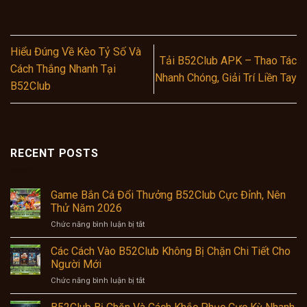
Hiểu Đúng Về Kèo Tỷ Số Và
Tải B52Club APK – Thao Tác
Cách Thắng Nhanh Tại
Nhanh Chóng, Giải Trí Liền Tay
B52Club
RECENT POSTS
Game Bắn Cá Đổi Thưởng B52Club Cực Đỉnh, Nên
Thử Năm 2026
ở
Chức năng bình luận bị tắt
Game
Bắn
Các Cách Vào B52Club Không Bị Chặn Chi Tiết Cho
Cá
Người Mới
Đổi
ở
Chức năng bình luận bị tắt
Thưởng
Các
B52Club
Cách
Cực