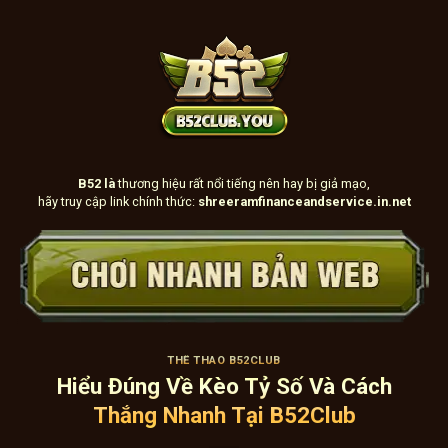
Skip
to
content
B52
là
thương hiệu rất nổi tiếng nên hay bị giả mạo,
hãy truy cập link chính thức:
shreeramfinanceandservice.in.net
THỂ THAO B52CLUB
Hiểu Đúng Về Kèo Tỷ Số Và Cách
Thắng Nhanh Tại B52Club