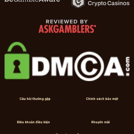
Câu hỏi thường gặp
Chính sách bảo mật
Điều khoản điều kiện
Khuyến mãi