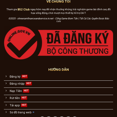
VỀ CHÚNG TÔI
B52 Club
Tham gia
ngay hôm nay để nhận thưởng khủng, trải nghiệm game bài đỉnh cao, đồ
họa sống động, chơi mượt mọi thiết bị, hỗ trợ 24/7.
©2025 - shreeramfinanceandservice.in.net - Cổng Game Bom Tấn | Tất Cả Các Quyền Được Bảo
Lưu
HƯỚNG DẪN
Đăng ký
Đăng nhập
Nạp Tiền
Rút tiền
Tải app
Sơ đồ trang web