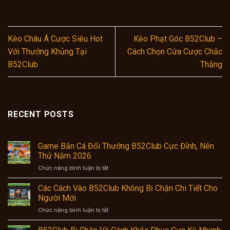
Kèo Châu Á Cược Siêu Hot
Kèo Phạt Góc B52Club –
Với Thưởng Khủng Tại
Cách Chọn Cửa Cược Chắc
B52Club
Thắng
RECENT POSTS
Game Bắn Cá Đổi Thưởng B52Club Cực Đỉnh, Nên
Thử Năm 2026
ở
Chức năng bình luận bị tắt
Game
Bắn
Các Cách Vào B52Club Không Bị Chặn Chi Tiết Cho
Cá
Người Mới
Đổi
ở
Chức năng bình luận bị tắt
Thưởng
Các
B52Club
Cách
Cực